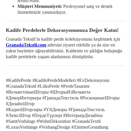
teslim edilir.
Müşteri Memnuniyeti:
Profesyonel satış ve destek
hizmetimizle yanınızdayız.
Kadife Perdelerle Dekorasyonunuza Değer Katın!
Granada Tekstil’in kadife perde koleksiyonunu keşfetmek için
GranadaTekstil.com
adresini ziyaret edebilir ya da size en
yakın bayimize uğrayabilirsiniz. Kalitenin ve şıklığın buluştuğu
kadife perdelerle yaşam alanlarınızı dönüştürün.
#KadifePerde #KadifePerdeModelleri #EvDekorasyonu
#GranadaTekstil #LüksPerde #PerdeTasarımı
#ВельветовыеШторы #ШторыИзВельвета
#ДекорИнтерьера #ГранадаТекстиль #РоскошныеШторы
#ДизайнШтор
#КадипШторлары #ҮйДекоры #ГранадаТекстиль
#ЛюксШтор #ПердеТүрлері #ИнтерьерДизайны
#SamtVorhänge #WohnDekoration #GranadaTextil
#LuxusVorhänge #VorhangDesign #ZimmerGestaltung