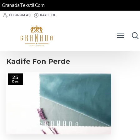
GranadaTekstil.Com
OTURUM AÇ
KAYIT OL
Kadife Fon Perde
25
Dec