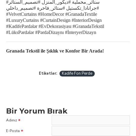
#ستائر_مخملية #ديكور_المنزل #تصميم_الستائر
#جرانادا_تكستيل #ستائر_فاخرة #تصميم_داخلي
#VelvetCurtains #HomeDecor #GranadaTextile
#LuxuryCurtains #CurtainDesign #InteriorDesign
#KadifePərdələr #EvDekorasiyası #GranadaTekstil
#LüksPərdələr #PərdəDizaynı #İnteryerDizayn
Granada Tekstil ile Şıklık ve Konfor Bir Arada!
Etiketler:
Kadife Fon Perde
Bir Yorum Bırak
Adınız
E-Posta