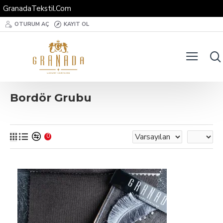
GranadaTekstil.Com
OTURUM AÇ
KAYIT OL
Bordör Grubu
0