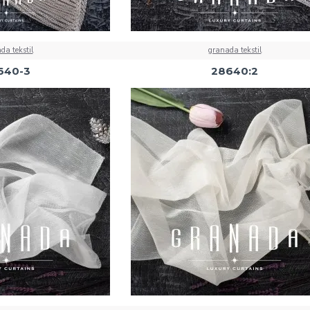
da tekstil
granada tekstil
640-3
28640:2