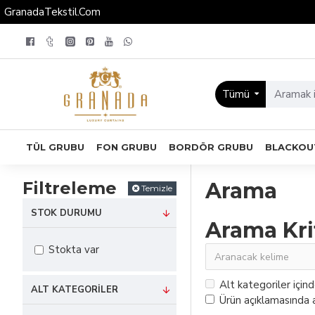
GranadaTekstil.Com
Tümü
TÜL GRUBU
FON GRUBU
BORDÖR GRUBU
BLACKOU
Filtreleme
Arama
Temizle
STOK DURUMU
Arama Kri
Stokta var
Alt kategoriler için
ALT KATEGORILER
Ürün açıklamasında a