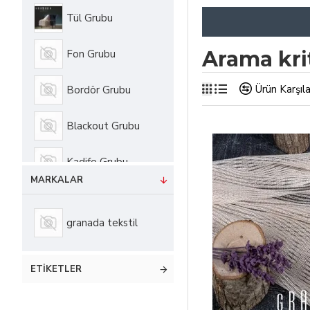
Tül Grubu
Arama kri
Fon Grubu
Ürün Karşıla
Bordör Grubu
Blackout Grubu
Kadife Grubu
MARKALAR
granada tekstil
ETIKETLER