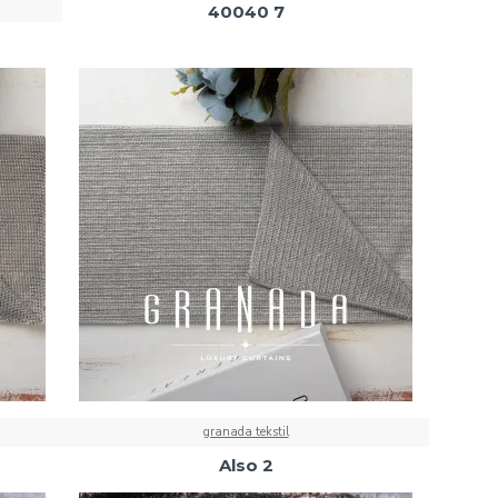
40040 7
granada tekstil
Also 2