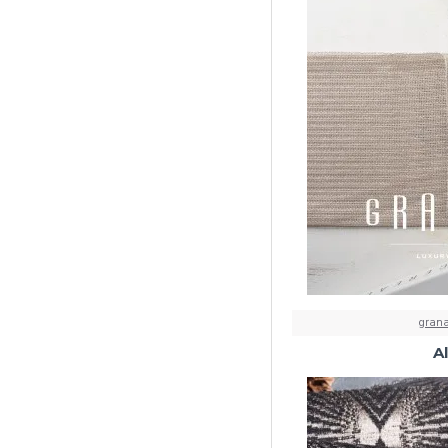
grana
A