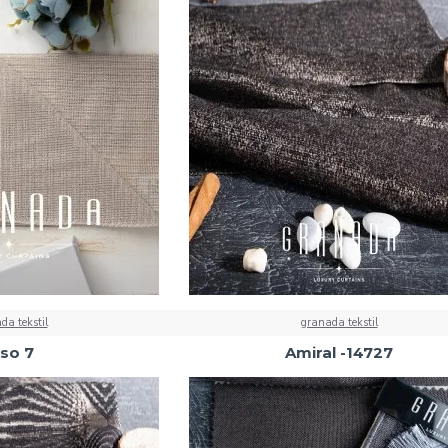
da tekstil
granada tekstil
lso 7
Amiral -14727