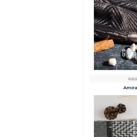
grana
Amira