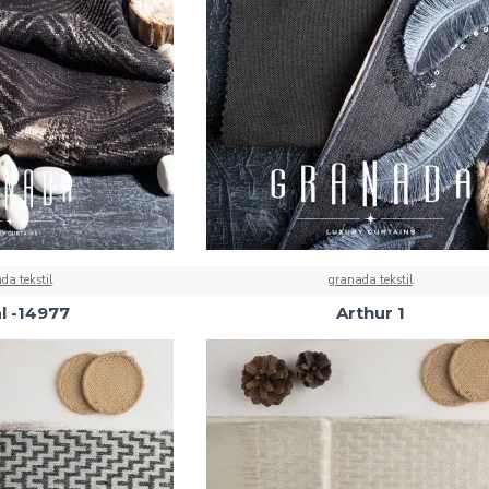
da tekstil
granada tekstil
l -14977
Arthur 1