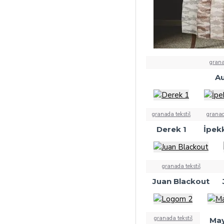
grana
Au
granada tekstil
granad
Derek 1
İpek
granada tekstil
Juan Blackout
granada tekstil
May