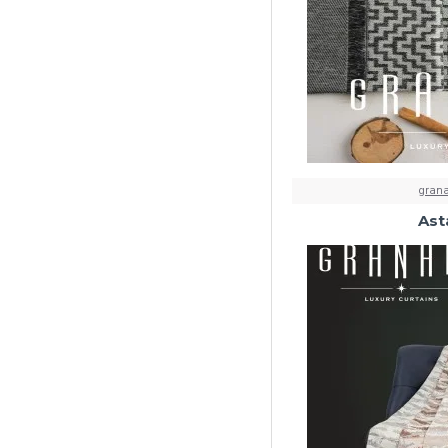
grana
Ast