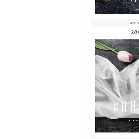
grana
28