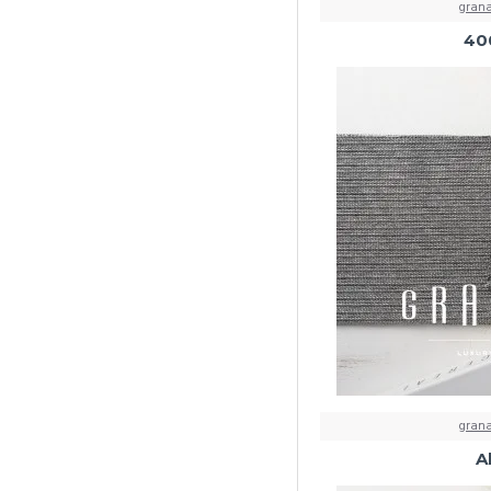
grana
40
grana
A