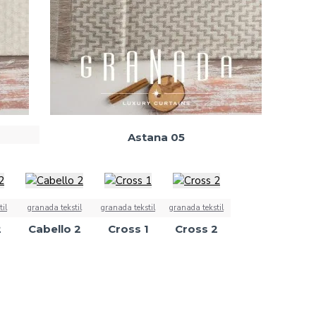
Astana 05
il
granada tekstil
granada tekstil
granada tekstil
2
Cabello 2
Cross 1
Cross 2