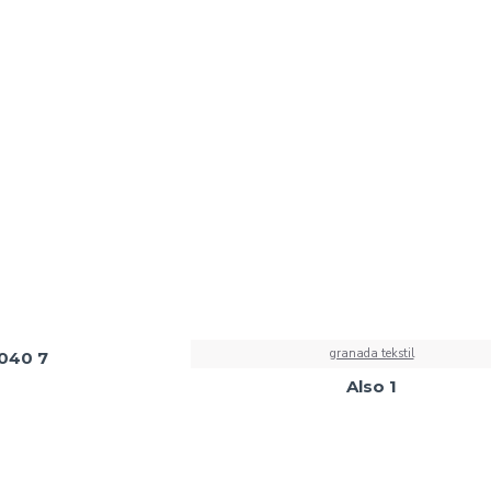
granada tekstil
040 7
Also 1