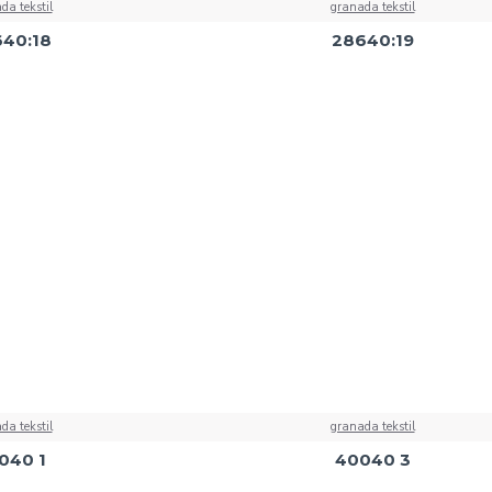
da tekstil
granada tekstil
40:18
28640:19
da tekstil
granada tekstil
040 1
40040 3