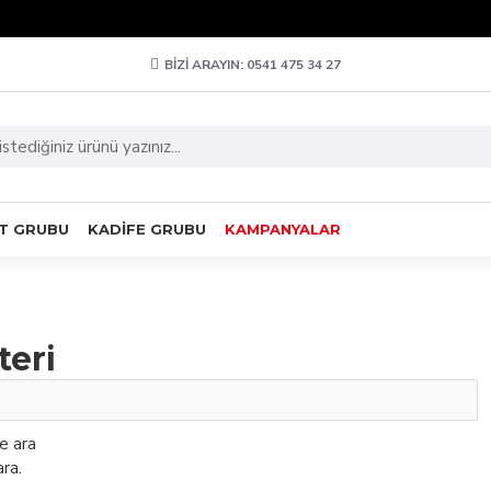
BIZI ARAYIN: 0541 475 34 27
T GRUBU
KADIFE GRUBU
KAMPANYALAR
teri
de ara
ra.