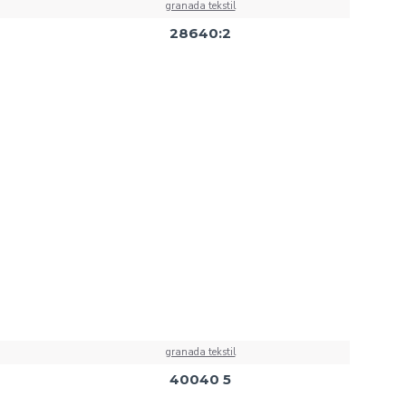
granada tekstil
28640:2
granada tekstil
40040 5