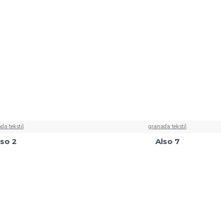
da tekstil
granada tekstil
lso 2
Also 7