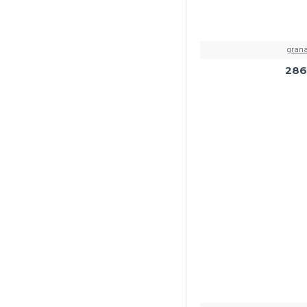
grana
286