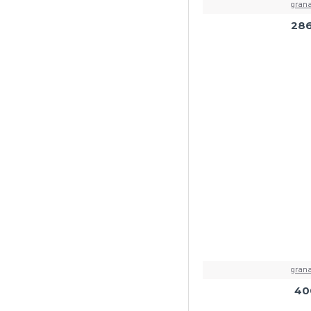
grana
286
grana
40