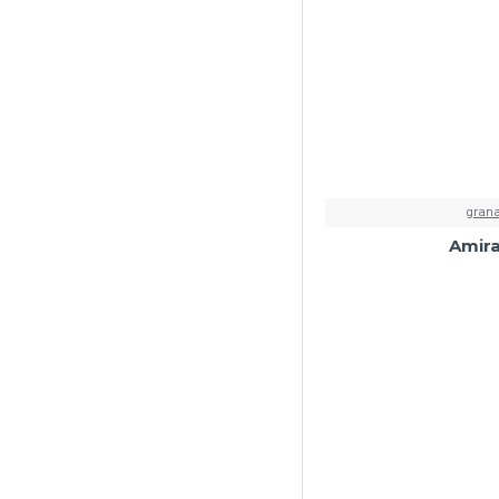
grana
Amira