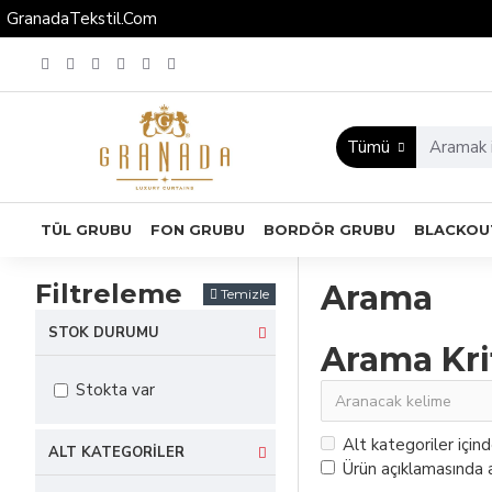
GranadaTekstil.Com
Tümü
TÜL GRUBU
FON GRUBU
BORDÖR GRUBU
BLACKOU
Filtreleme
Arama
Temizle
STOK DURUMU
Arama Kri
Stokta var
Alt kategoriler için
ALT KATEGORILER
Ürün açıklamasında a