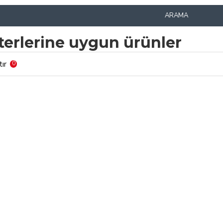
ARAMA
terlerine uygun ürünler
tır
0