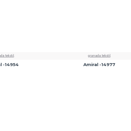
da tekstil
granada tekstil
l -14954
Amiral -14977