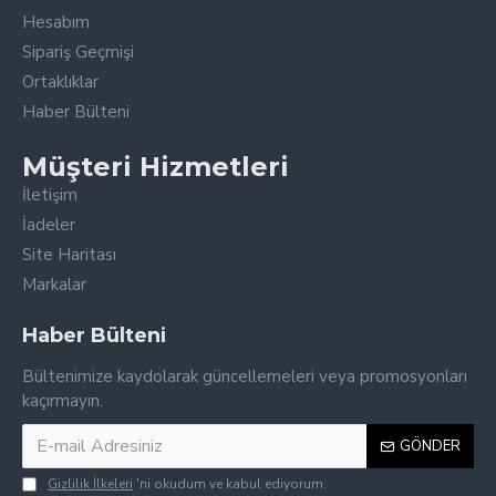
Hesabım
Sipariş Geçmişi
Ortaklıklar
Haber Bülteni
Müşteri Hizmetleri
İletişim
İadeler
Site Haritası
Markalar
Haber Bülteni
Bültenimize kaydolarak güncellemeleri veya promosyonları
kaçırmayın.
GÖNDER
Gizlilik İlkeleri
'ni okudum ve kabul ediyorum.