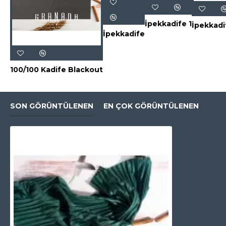
İpekkadife 1
İpekkadi
İpekkadife
100/100 Kadife Blackout
SON GÖRÜNTÜLENEN
EN ÇOK GÖRÜNTÜLENEN