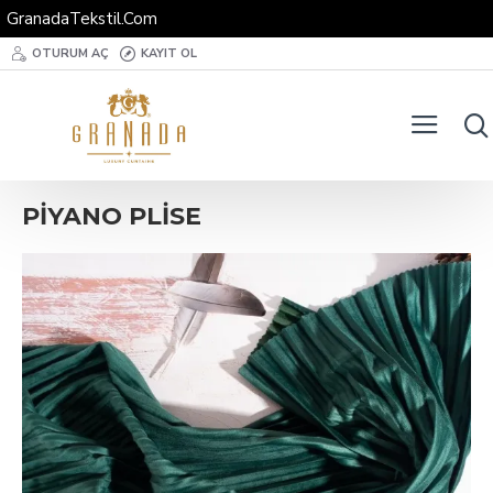
GranadaTekstil.Com
OTURUM AÇ
KAYIT OL
PİYANO PLİSE