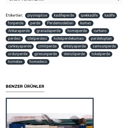
Etiketler:
piyonaplise
kadifeperde
ipekkadife
kadife
fonperde
perde
Perdemodelleri
kumas
Ankaraperde
granadaperde
homeperde
curtians
perdeci
otelperdesi
hotelperdekuması
perdetoptan
cankayaperde
izmirperde
antalyaperde
samsunperde
ordurperde
giresunperde
denizliperde
tokatperde
hometex
homedeco
BENZER ÜRÜNLER