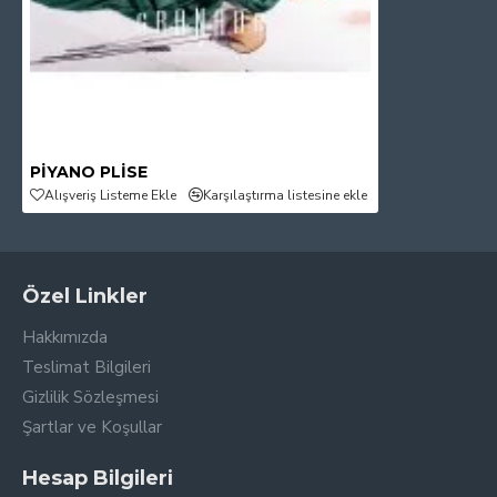
PİYANO PLİSE
Alışveriş Listeme Ekle
Karşılaştırma listesine ekle
Özel Linkler
Hakkımızda
Teslimat Bilgileri
Gizlilik Sözleşmesi
Şartlar ve Koşullar
Hesap Bilgileri