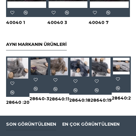
40040 1
40040 3
40040 7
AYNI MARKANIN ÜRÜNLERI
28640:2
28640-3
28640:11
28640:18
28640:19
28640 :20
SON GÖRÜNTÜLENEN
EN ÇOK GÖRÜNTÜLENEN