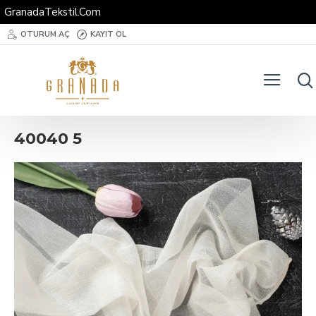
GranadaTekstil.Com
OTURUM AÇ
KAYIT OL
40040 5