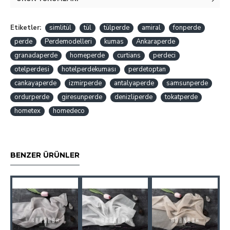
Etiketler:
simlitül
tül
tülperde
amiral
fonperde
perde
Perdemodelleri
kumas
Ankaraperde
granadaperde
homeperde
curtians
perdeci
otelperdesi
hotelperdekuması
perdetoptan
cankayaperde
izmirperde
antalyaperde
samsunperde
ordurperde
giresunperde
denizliperde
tokatperde
hometex
homedeco
BENZER ÜRÜNLER