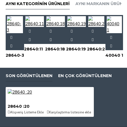
AYNI KATEGORININ ÜRÜNLERI
AYNI MARKANIN ÜRÜNLE
28640:11
28640:18
28640:19
28640:2
28640-3
40040 1
SON GÖRÜNTÜLENEN
EN ÇOK GÖRÜNTÜLENEN
28640 :20
Alışveriş Listeme Ekle
Karşılaştırma listesine ekle