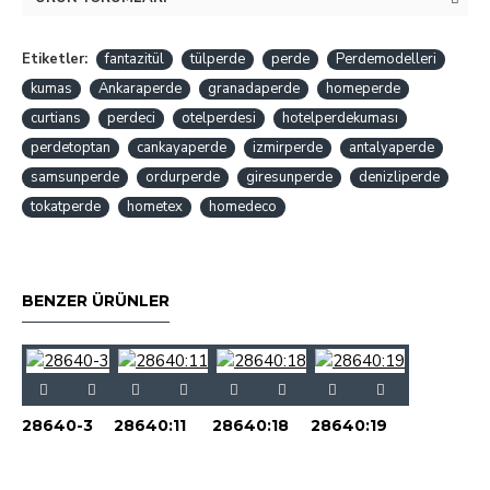
Etiketler:
fantazitül
tülperde
perde
Perdemodelleri
kumas
Ankaraperde
granadaperde
homeperde
curtians
perdeci
otelperdesi
hotelperdekuması
perdetoptan
cankayaperde
izmirperde
antalyaperde
samsunperde
ordurperde
giresunperde
denizliperde
tokatperde
hometex
homedeco
BENZER ÜRÜNLER
28640-3
28640:11
28640:18
28640:19