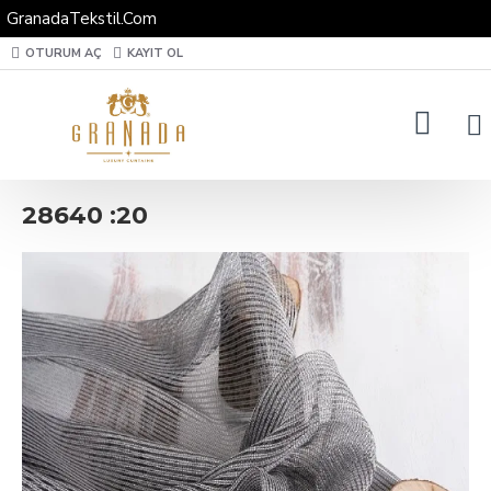
GranadaTekstil.Com
OTURUM AÇ
KAYIT OL
28640 :20