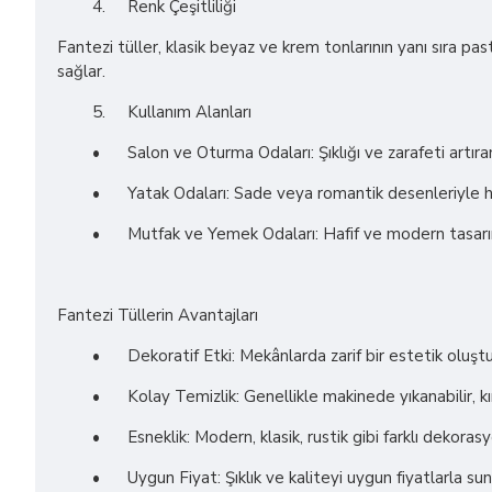
4.
Renk Çeşitliliği
Fantezi tüller, klasik beyaz ve krem tonlarının yanı sıra pa
sağlar.
5.
Kullanım Alanları
•
Salon ve Oturma Odaları: Şıklığı ve zarafeti artı
•
Yatak Odaları: Sade veya romantik desenleriyle hu
•
Mutfak ve Yemek Odaları: Hafif ve modern tasarım
Fantezi Tüllerin Avantajları
•
Dekoratif Etki: Mekânlarda zarif bir estetik oluştu
•
Kolay Temizlik: Genellikle makinede yıkanabilir, kı
•
Esneklik: Modern, klasik, rustik gibi farklı dekorasy
•
Uygun Fiyat: Şıklık ve kaliteyi uygun fiyatlarla sun