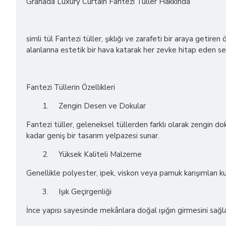
Granada Luxury Curtain Fantezi Tüller Hakkında
simli tül Fantezi tüller, şıklığı ve zarafeti bir araya getire
alanlarına estetik bir hava katarak her zevke hitap eden s
Fantezi Tüllerin Özellikleri
1.
Zengin Desen ve Dokular
Fantezi tüller, geleneksel tüllerden farklı olarak zengin d
kadar geniş bir tasarım yelpazesi sunar.
2.
Yüksek Kaliteli Malzeme
Genellikle polyester, ipek, viskon veya pamuk karışımları kull
3.
Işık Geçirgenliği
İnce yapısı sayesinde mekânlara doğal ışığın girmesini sağla