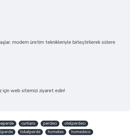
aşlar, modern üretim teknikleriyle birleştirilerek sizlere
z için web sitemizi ziyaret edin!
eperde
curtians
perdeci
otelperdesi
liperde
tokatperde
hometex
homedeco