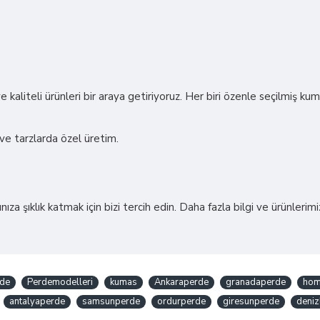
 kaliteli ürünleri bir araya getiriyoruz. Her biri özenle seçilmiş kum
ve tarzlarda özel üretim.
za şıklık katmak için bizi tercih edin. Daha fazla bilgi ve ürünlerimi
de
Perdemodelleri
kumas
Ankaraperde
granadaperde
hom
antalyaperde
samsunperde
ordurperde
giresunperde
deniz