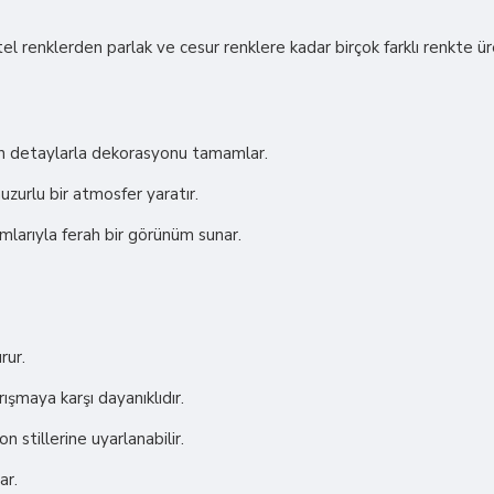
stel renklerden parlak ve cesur renklere kadar birçok farklı renkte ü
ran detaylarla dekorasyonu tamamlar.
zurlu bir atmosfer yaratır.
larıyla ferah bir görünüm sunar.
rur.
rışmaya karşı dayanıklıdır.
on stillerine uyarlanabilir.
ar.