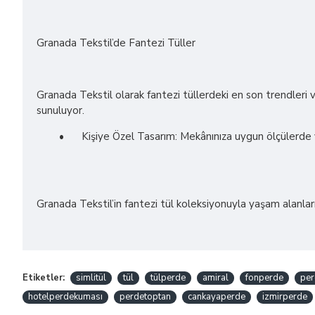
Granada Tekstil’de Fantezi Tüller
Granada Tekstil olarak fantezi tüllerdeki en son trendleri ve
sunuluyor.
•
Kişiye Özel Tasarım: Mekânınıza uygun ölçülerde 
Granada Tekstil’in fantezi tül koleksiyonuyla yaşam alanlarını
Etiketler:
simlitül
tül
tülperde
amiral
fonperde
per
hotelperdekuması
perdetoptan
cankayaperde
izmirperde