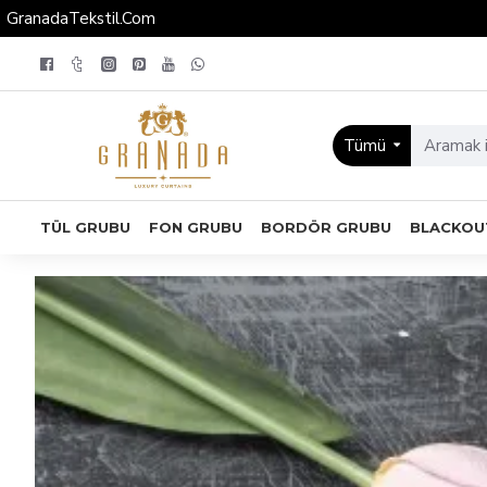
GranadaTekstil.Com
Tümü
TÜL GRUBU
FON GRUBU
BORDÖR GRUBU
BLACKOU