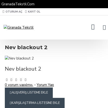
GranadaTekstil.Com
OTURUM AÇ
KAYIT OL
Nev blackout 2
Nev blackout 2
0 yorum yapılmış.
-
Yorum Yap
ALIŞVERIŞ LISTEME EKLE
KARŞILAŞTIRMA LISTESINE EKLE