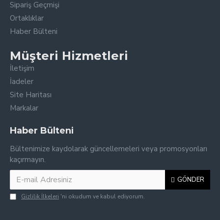
Sipariş Geçmişi
Ortaklıklar
Haber Bülteni
Müşteri Hizmetleri
İletişim
İadeler
Site Haritası
Markalar
Haber Bülteni
Bültenimize kaydolarak güncellemeleri veya promosyonları
kaçırmayın.
GÖNDER
Gizlilik İlkeleri
'ni okudum ve kabul ediyorum.