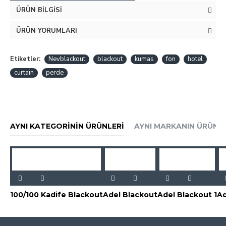
ÜRÜN BILGISI
ÜRÜN YORUMLARI
Etiketler:
Nevblackout
blackout
kumas
fon
hotel
curtain
perde
AYNI KATEGORININ ÜRÜNLERI
AYNI MARKANIN ÜRÜNLE
100/100 Kadife Blackout
Adel Blackout
Adel Blackout 1
Ad