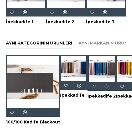
İpekkadife 1
İpekkadife 2
İpekkadife 3
AYNI KATEGORININ ÜRÜNLERI
AYNI MARKANIN ÜRÜNLE
İpekkadife 1
İpekkadife 2
İpekka
100/100 Kadife Blackout