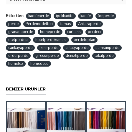
Etiketler:
kadifeperde
ipekkadife
kadife
fonperde
perde
Perdemodelleri
kumas
Ankaraperde
granadaperde
homeperde
curtians
perdeci
otelperdesi
hotelperdekuması
perdetoptan
cankayaperde
izmirperde
antalyaperde
samsunperde
ordurperde
giresunperde
denizliperde
tokatperde
hometex
homedeco
BENZER ÜRÜNLER