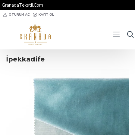
GranadaTekstil.Com
OTURUM AÇ
KAYIT OL
İpekkadife